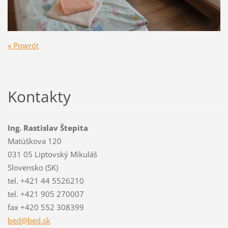
« Powrót
Kontakty
Ing. Rastislav Štepita
Matúškova 120
031 05 Liptovský Mikuláš
Slovensko (SK)
tel. +421 44 5526210
tel. +421 905 270007
fax +420 552 308399
bed@bed.
sk