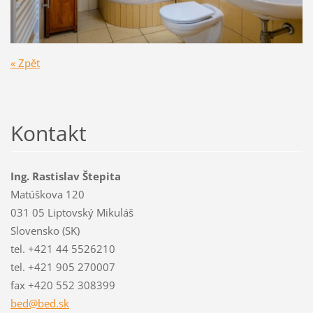
« Zpět
Kontakt
Ing. Rastislav Štepita
Matúškova 120
031 05 Liptovský Mikuláš
Slovensko (SK)
tel. +421 44 5526210
tel. +421 905 270007
fax +420 552 308399
bed@bed.
sk