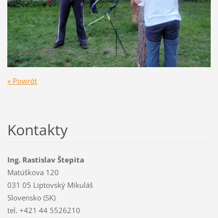
« Powrót
Kontakty
Ing. Rastislav Štepita
Matúškova 120
031 05 Liptovský Mikuláš
Slovensko (SK)
tel. +421 44 5526210