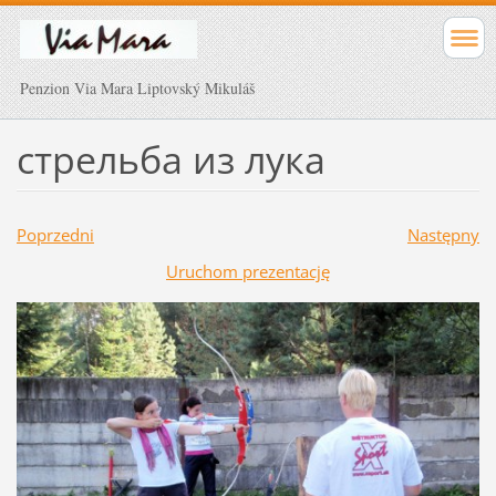
Penzion Via Mara Liptovský Mikuláš
стрельба из лука
Poprzedni
Następny
Uruchom prezentację