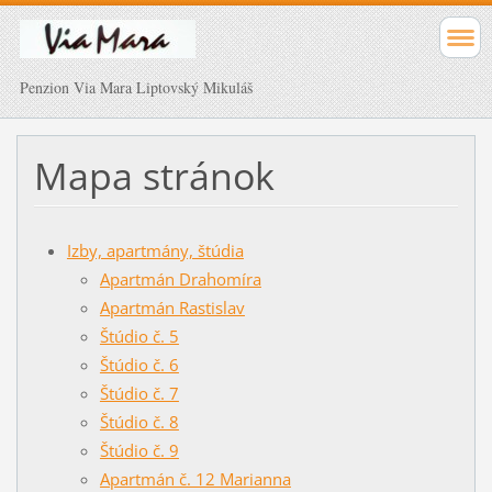
Penzion Via Mara Liptovský Mikuláš
Mapa stránok
Izby, apartmány, štúdia
Apartmán Drahomíra
Apartmán Rastislav
Štúdio č. 5
Štúdio č. 6
Štúdio č. 7
Štúdio č. 8
Štúdio č. 9
Apartmán č. 12 Marianna