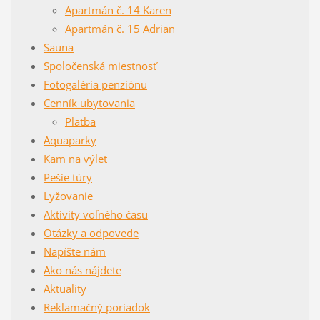
Apartmán č. 14 Karen
Apartmán č. 15 Adrian
Sauna
Spoločenská miestnosť
Fotogaléria penziónu
Cenník ubytovania
Platba
Aquaparky
Kam na výlet
Pešie túry
Lyžovanie
Aktivity voľného času
Otázky a odpovede
Napíšte nám
Ako nás nájdete
Aktuality
Reklamačný poriadok