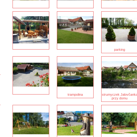
parking
trampolina
strumyczek Jalovčank
przy domu