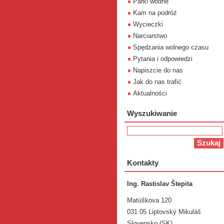
Parki wodne
Kam na podróż
Wycieczki
Narciarstwo
Spędzania wolnego czasu
Pytania i odpowiedzi
Napiszcie do nas
Jak do nas trafić
Aktualności
Wyszukiwanie
Kontakty
Ing. Rastislav Štepita
Matúškova 120
031 05 Liptovský Mikuláš
Slovensko (SK)