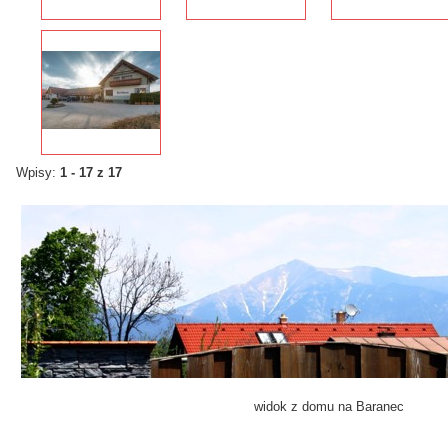
Wpisy:
1 - 17 z 17
w
idok z domu
na
Baranec