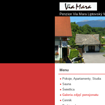
Penzion Via Mara Liptovský 
Menu
Pokoje, Apartamenty, Studia
Sauna
Świetlica
Galeria zdjęć pensjonatu
Cennik