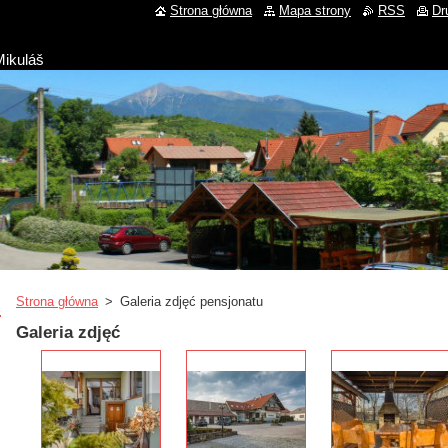
Strona główna
Mapa strony
RSS
Dr
Mikuláš
Strona główna
>
Galeria zdjęć pensjonatu
Galeria zdjęć