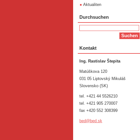
Aktualiten
Durchsuchen
Kontakt
Ing. Rastislav Štepita
Matúškova 120
031 05 Liptovský Mikuláš
Slovensko (SK)
tel. +421 44 5526210
tel. +421 905 270007
fax +420 552 308399
bed@bed.
sk