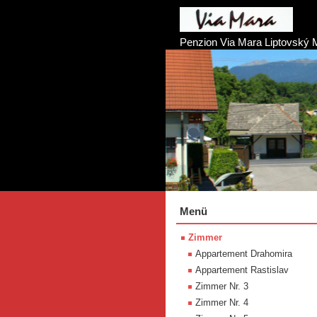
Penzion Via Mara Liptovský 
Menü
Zimmer
Appartement Drahomira
Appartement Rastislav
Zimmer Nr. 3
Zimmer Nr. 4