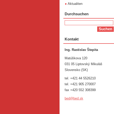
Aktualiten
Durchsuchen
Kontakt
Ing. Rastislav Štepita
Matúškova 120
031 05 Liptovský Mikuláš
Slovensko (SK)
tel. +421 44 5526210
tel. +421 905 270007
fax +420 552 308399
bed@bed.
sk