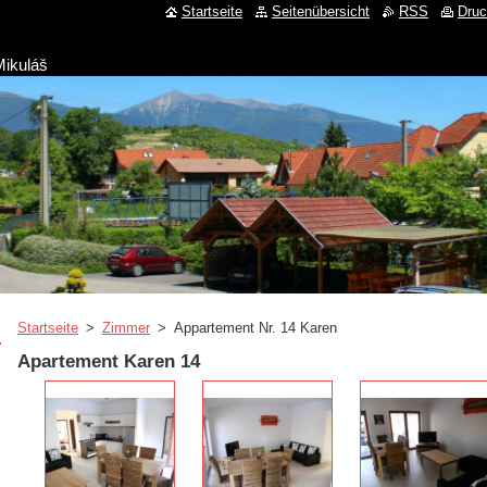
Startseite
Seitenübersicht
RSS
Dru
Mikuláš
Startseite
>
Zimmer
>
Appartement Nr. 14 Karen
Apartement Karen 14