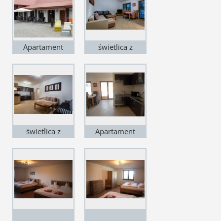
Apartament
świetlica z
Adrian 15,
aneksem
Pensjonat Via
kuchennym
Mara, Liptowski
Mikulasz
świetlica z
Apartament
aneksem
Adrian 15,
kuchennym
Pensjonat Via
Mara, Liptowski
Mikulasz