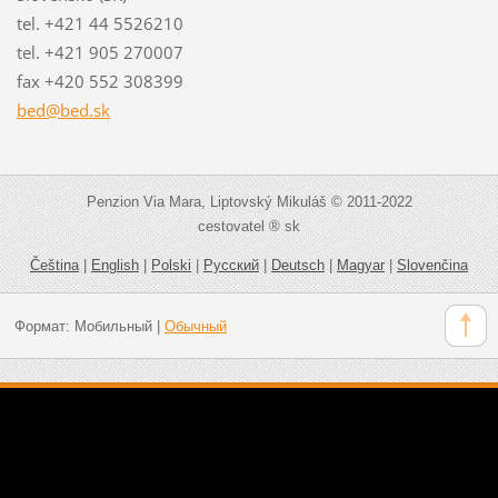
tel. +421 44 5526210
tel. +421 905 270007
fax +420 552 308399
bed@bed.
sk
Penzion Via Mara, Liptovský Mikuláš © 2011-2022
cestovatel ® sk
Čeština
|
English
|
Polski
|
Русский
|
Deutsch
|
Magyar
|
Slovenčina
Формат:
Мобильный
|
Обычный