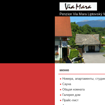
Penzion Via Mara Liptovský 
меню
Номера, апартаменты, студи
Сауна
Oбщая комната
Галерея дом
Прайс-лист