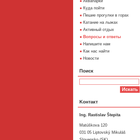
Aквапарки
Куда пойти
Пешие прогулки в горах
Катание на лыжах
Активный отдых
Вопросы и ответы
Напишите нам
Как нас найти
Новости
Поиск
Koнтакт
Ing. Rastislav Štepita
Matúškova 120
031 05 Liptovský Mikuláš
Slovensko (SK)